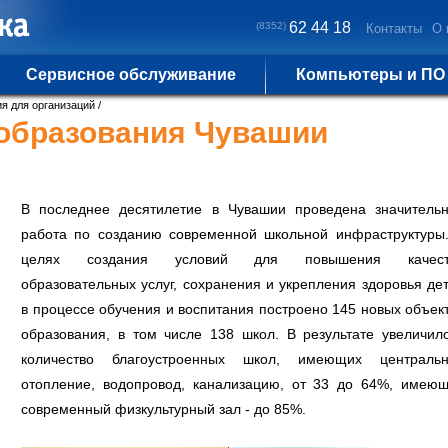
62 44 18
(8352)
Контакты
О 
Сервисное обслуживание
Компьютеры и ПО
я для организаций
/
образования Чувашии
В последнее десятилетие в Чувашии проведена значитель
работа по созданию современной школьной инфраструктуры
целях создания условий для повышения качест
образовательных услуг, сохранения и укрепления здоровья де
в процессе обучения и воспитания построено 145 новых объек
образования, в том числе 138 школ. В результате увеличил
количество благоустроенных школ, имеющих центральн
отопление, водопровод, канализацию, от 33 до 64%, имею
современный физкультурный зал - до 85%.