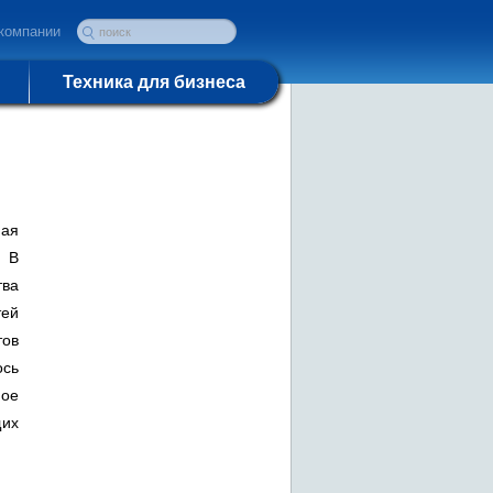
компании
Техника для бизнеса
ная
. В
ва
тей
тов
ось
ое
щих