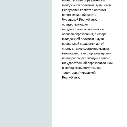
Министерство образования и
молодежной политики Чувашской
Республики является органом
исполнительной власти
Чувашской Республики,
осуществляющим
государственную политику в
области образования, в сфере
молодежной политики, науки,
социальной поддержки детей-
сирот, а также координирующим
взаимодействие с организациями
по вопросам реализации единой
государственной образовательной
и молодежной политики на
территории Чувашской
Республики.