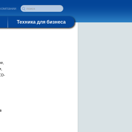
компании
Техника для бизнеса
ые,
и,
CD-
в